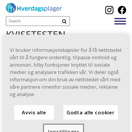
KVISETESTEN
Vi bruker informasjonskapsler for å få nettstedet
vårt til å fungere ordentlig, tilpasse innhold og
annonser, tilby funksjoner knyttet til sosiale
Relaterte artikler
medier og analysere trafikken vår. Vi deler også
informasjon om din bruk av nettstedet vårt med
Utforsk de populære, sunne artiklene som er
våre partnere innenfor sosiale medier, reklame
svært informative og nøyaktige, og som er
og analyse.
svært populære blant kvinner og familier som
prøver å leve et sunt og lykkelig liv.
Avvis alle
Godta alle cookier
Innstillinger