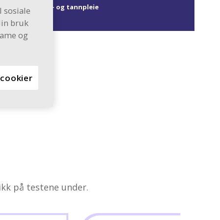
tarm
Munn- og tannpleie
l sosiale
din bruk
klame og
 cookier
så?
ikk på testene under.