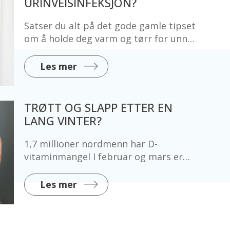
URINVEISINFEKSJON?
Satser du alt på det gode gamle tipset
om å holde deg varm og tørr for unngå
blærekatarr? Det finnes flere andre råd
som mange norske kvinner bruker. Og
Les mer
hva virker egentlig?
TRØTT OG SLAPP ETTER EN
LANG VINTER?
1,7 millioner nordmenn har D-
vitaminmangel I februar og mars er
kroppens D-vitaminlager på sitt
laveste etter en lang og mørk vinter.
Les mer