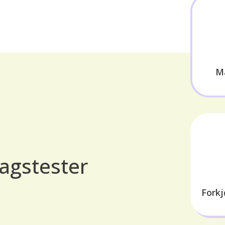
M
agstester
Forkj