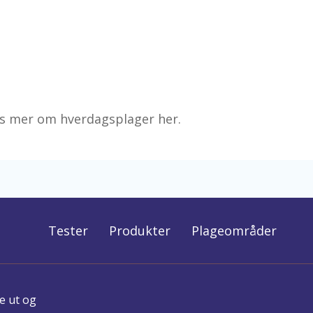
es mer om hverdagsplager her.
Tester
Produkter
Plageområder
e ut og