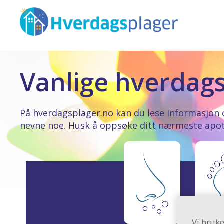
Vanlige hverdag
På hverdagsplager.no kan du lese informasjon 
nevne noe. Husk å oppsøke ditt nærmeste apotek
Vi bruke