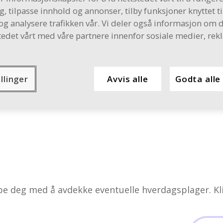
leie
Hudpleie
Hodelus
Mage og 
g, tilpasse innhold og annonser, tilby funksjoner knyttet ti
g analysere trafikken vår. Vi deler også informasjon om 
tedet vårt med våre partnere innenfor sosiale medier, re
llinger
Avvis alle
Godta alle
erdagsplager.no Kanskje de er relevante for deg og
pe deg med å avdekke eventuelle hverdagsplager. Kl