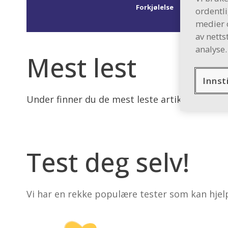
Forkjølelse
Fotp
ordentli
medier o
av netts
analyse.
Mest lest
Innsti
Under finner du de mest leste artiklene på hv
Test deg selv!
Vi har en rekke populære tester som kan hjel