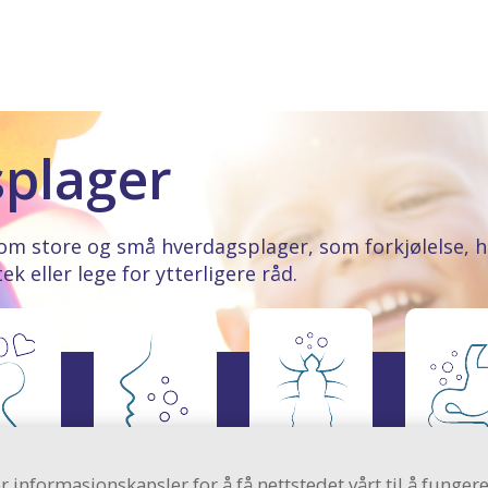
splager
om store og små hverdagsplager, som forkjølelse, h
 eller lege for ytterligere råd.
r informasjonskapsler for å få nettstedet vårt til å funger